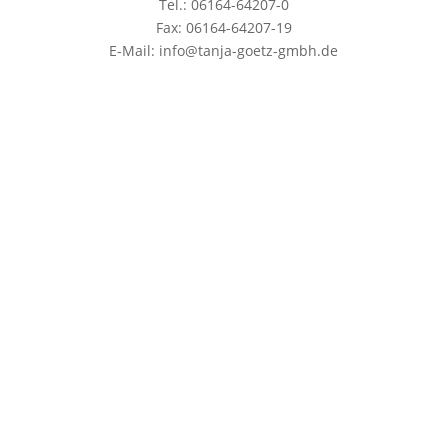
Tel.: 06164-64207-0
Fax: 06164-64207-19
E-Mail: info@tanja-goetz-gmbh.de
Datenschutz
|
Impressum